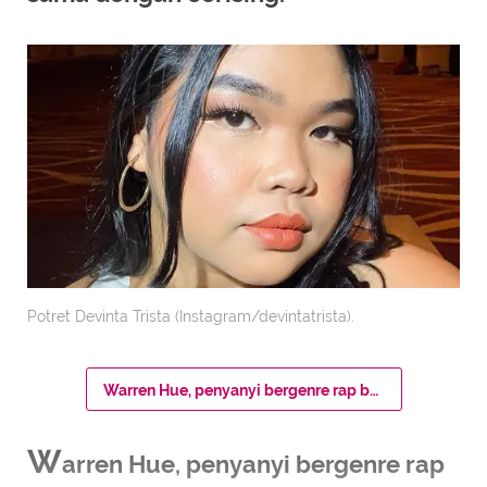
Potret Devinta Trista (Instagram/devintatrista).
Warren Hue, penyanyi bergenre rap berkebangsaan Indonesia ini dipromosikan 88rising pertama kali pada akhir Mei 2021 lalu.
W
arren Hue, penyanyi bergenre rap