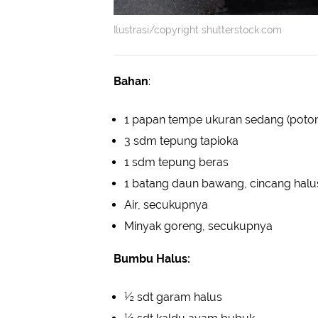
Ilustrasi/copyright shutterstock.com
Bahan
:
1 papan tempe ukuran sedang (poton
3 sdm tepung tapioka
1 sdm tepung beras
1 batang daun bawang, cincang hal
Air, secukupnya
Minyak goreng, secukupnya
Bumbu Halus:
½ sdt garam halus