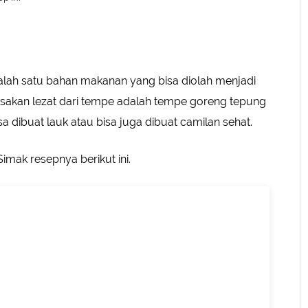
bu Kencur
i
alah satu bahan makanan yang bisa diolah menjadi
SUBMIT REVIEW
asakan lezat dari tempe adalah tempe goreng tepung
sa dibuat lauk atau bisa juga dibuat camilan sehat.
Simak resepnya berikut ini.