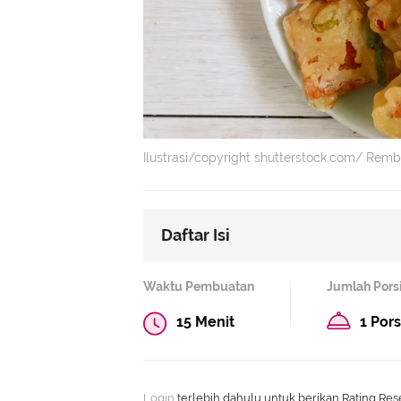
Ilustrasi/copyright shutterstock.com/ Remb
Daftar Isi
Resep Tempe Goreng Tepung Sed
Waktu Pembuatan
Jumlah Pors
Resep Tempe Goreng Tepung Bum
15 Menit
1 Pors
Resep Tempe Mendoan Daun Jeru
Resep Tempe Goreng Tepung Dau
Resep Tempe Gembus Goreng
Login
terlebih dahulu untuk berikan Rating Rese