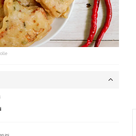
olle
erhana
i
bu Bawang Ketumbar
i
k
n Bawang
p ini