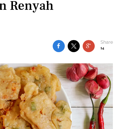
an Renyah
14