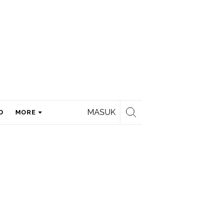
MASUK
D
MORE