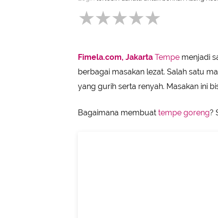
Resep Tempe Goreng Tepung Bum
Resep Tempe Kemul
Resep Tempe Goreng Tepung Krisp
Fimela.com, Jakarta
Tempe
menjadi s
berbagai masakan lezat. Salah satu m
yang gurih serta renyah. Masakan ini bi
Bagaimana membuat
tempe goreng
? 