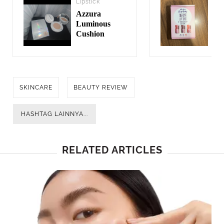
Lipstick
Lip
Azzura
Ma
Luminous
Re
Cushion
Lip
SKINCARE
BEAUTY REVIEW
HASHTAG LAINNYA...
RELATED ARTICLES