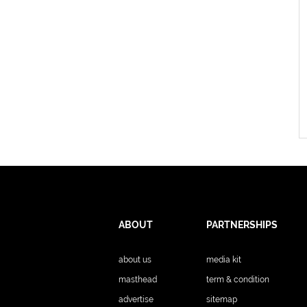
ABOUT
PARTNERSHIPS
about us
media kit
masthead
term & condition
advertise
sitemap