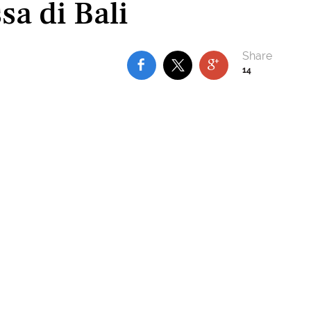
a di Bali
14