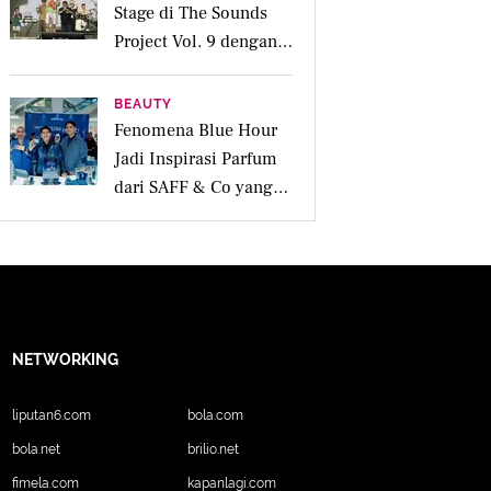
Stage di The Sounds
Project Vol. 9 dengan
Deretan Hitsnya
BEAUTY
Fenomena Blue Hour
Jadi Inspirasi Parfum
dari SAFF & Co yang
Beraroma Hangat dan
Memikat
NETWORKING
liputan6.com
bola.com
bola.net
brilio.net
fimela.com
kapanlagi.com