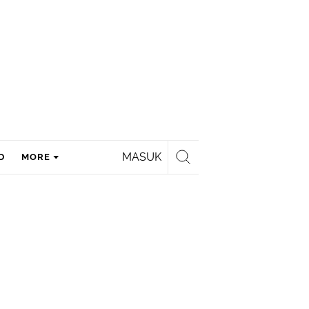
MASUK
D
MORE