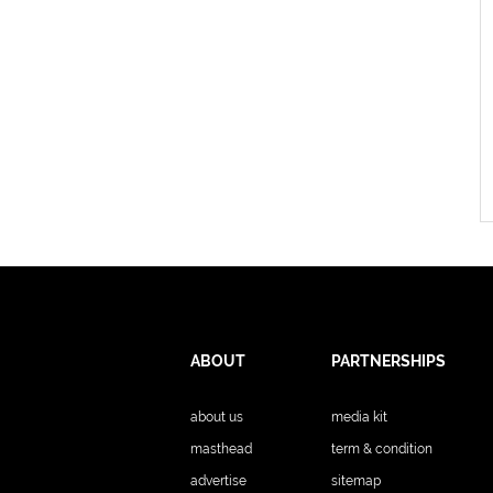
ABOUT
PARTNERSHIPS
about us
media kit
masthead
term & condition
advertise
sitemap