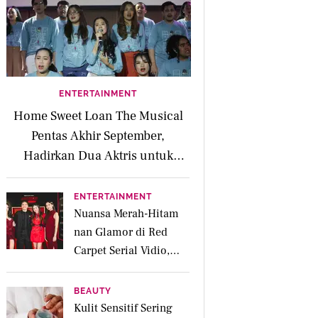
ENTERTAINMENT
Home Sweet Loan The Musical
Pentas Akhir September,
Hadirkan Dua Aktris untuk
Peran Kaluna
ENTERTAINMENT
Nuansa Merah-Hitam
nan Glamor di Red
Carpet Serial Vidio,
Jakarta Undercover:
Members Only
BEAUTY
Kulit Sensitif Sering