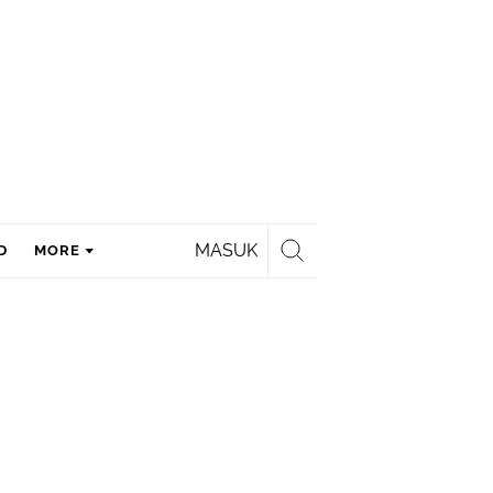
MASUK
D
MORE