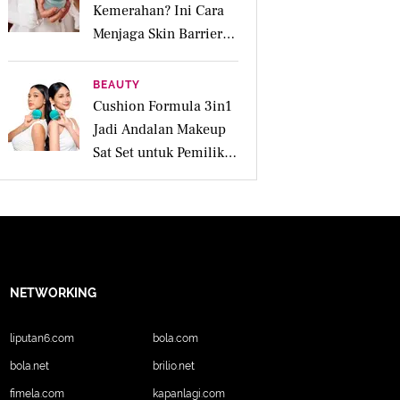
Kemerahan? Ini Cara
Menjaga Skin Barrier
agar Tetap Tenang
BEAUTY
Cushion Formula 3in1
Jadi Andalan Makeup
Sat Set untuk Pemilik
Kulit Acne Prone
NETWORKING
liputan6.com
bola.com
bola.net
brilio.net
fimela.com
kapanlagi.com