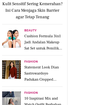
Kulit Sensitif Sering Kemerahan?
Ini Cara Menjaga Skin Barrier
agar Tetap Tenang
BEAUTY
Cushion Formula 3in1
Jadi Andalan Makeup
Sat Set untuk Pemilik
Kulit Acne Prone
FASHION
Statement Look Dian
Sastrowardoyo
Padukan Cropped
Beskap dan Ripped
Jeans, Hadirkan Pesona
FASHION
Kartini yang Edgy
10 Inspirasi Mix and
Match Outfit Berbahan