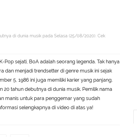
butnya di dunia musik pada Selasa (25/08/2020). Cek
-Pop sejati, BoA adalah seorang legenda. Tak hanya
n menjadi trendsetter di genre musik ini sejak
er 5, 1986 ini juga memiliki karier yang panjang.
n 20 tahun debutnya di dunia musik. Pemilik nama
san manis untuk para penggemar yang sudah
formasi selengkapnya di video di atas ya!