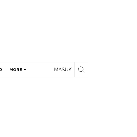
MASUK
D
MORE