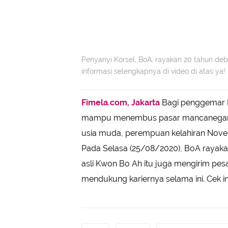
Penyanyi Korsel, BoA, rayakan 20 tahun de
informasi selengkapnya di video di atas ya!
Fimela.com, Jakarta
Bagi penggemar K
mampu menembus pasar mancanegara da
usia muda, perempuan kelahiran Novemb
Pada Selasa (25/08/2020), BoA rayaka
asli Kwon Bo Ah itu juga mengirim pe
mendukung kariernya selama ini. Cek in