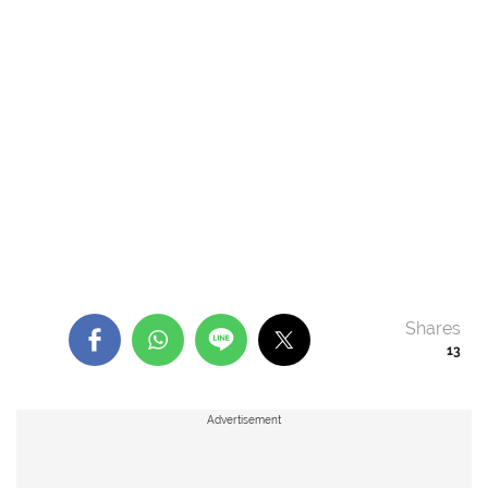
Shares
13
Advertisement