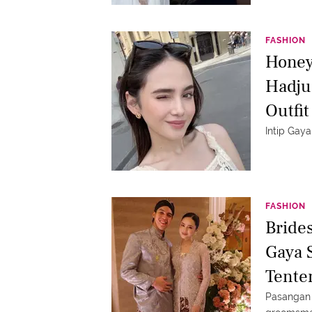
FASHION
Honey
Hadju 
Outfi
Intip Gay
FASHION
Bride
Gaya 
Tente
Perha
Pasangan 