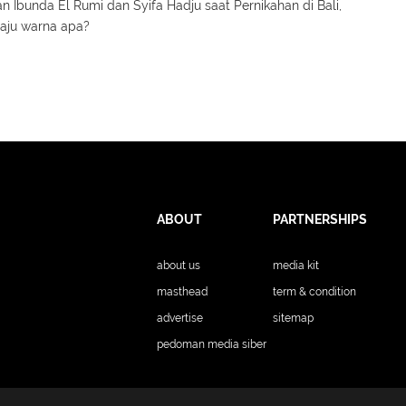
ahan di Bali
n Ibunda El Rumi dan Syifa Hadju saat Pernikahan di Bali,
aju warna apa?
ABOUT
PARTNERSHIPS
about us
media kit
masthead
term & condition
advertise
sitemap
pedoman media siber