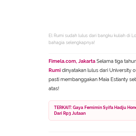
El Rumi sudah lulus dari bangku kuliah di Lo
bahagia selengkapnya!
Fimela.com, Jakarta
Selama tiga tahu
Rumi
dinyatakan lulus dari University 
pasti membanggakan Maia Estianty seba
atas!
TERKAIT: Gaya Femimin Syifa Hadju Hon
Dari Rp3 Jutaan