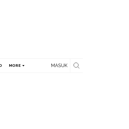
MASUK
D
MORE