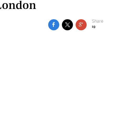
 London
19