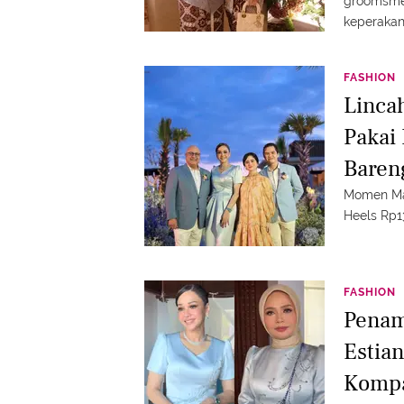
groomsme
keperakan 
FASHION
Lincah
Pakai 
Baren
Momen Man
Heels Rp1
FASHION
Penam
Estia
Kompa