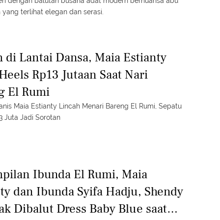
n dengan balutan busana adat modern bernuansa abu
yang terlihat elegan dan serasi.
 di Lantai Dansa, Maia Estianty
Heels Rp13 Jutaan Saat Nari
g El Rumi
is Maia Estianty Lincah Menari Bareng El Rumi, Sepatu
3 Juta Jadi Sorotan
pilan Ibunda El Rumi, Maia
nty dan Ibunda Syifa Hadju, Shendy
k Dibalut Dress Baby Blue saat