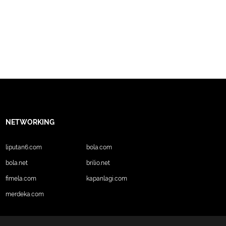
NETWORKING
liputan6.com
bola.com
bola.net
brilio.net
fimela.com
kapanlagi.com
merdeka.com