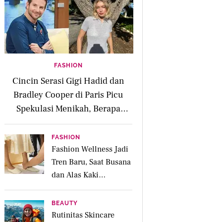
FASHION
Cincin Serasi Gigi Hadid dan
Bradley Cooper di Paris Picu
Spekulasi Menikah, Berapa
Harganya?
FASHION
Fashion Wellness Jadi
Tren Baru, Saat Busana
dan Alas Kaki
Membantu Mood Lebih
Positif
BEAUTY
Rutinitas Skincare