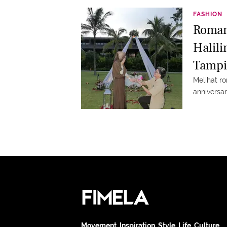
FASHION
Roman
Halili
Tampi
Melihat r
anniversa
Movement. Inspiration. Style. Life. Culture.