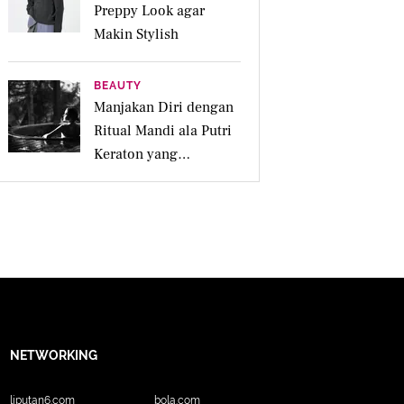
Preppy Look agar
Makin Stylish
BEAUTY
Manjakan Diri dengan
Ritual Mandi ala Putri
Keraton yang
Menenangkan untuk
Jiwa dan Kulit Iritasi
NETWORKING
liputan6.com
bola.com