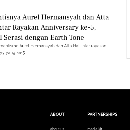
tisnya Aurel Hermansyah dan Atta
ntar Rayakan Anniversary ke-5,
l Serasi dengan Earth Tone
omantisme Aurel Hermansyah dan Atta Halilintar rayakan
ryy yang ke-5
ABOUT
PARTNERSHIPS
about us
media kit