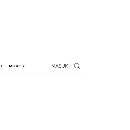
MASUK
D
MORE