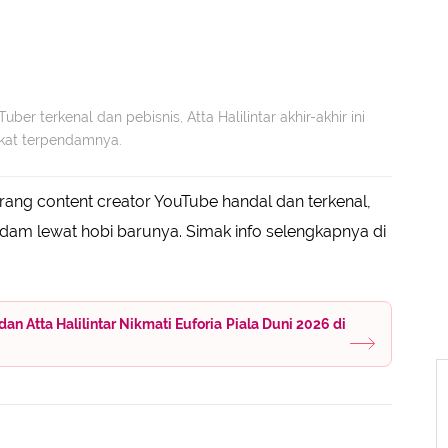
ber terkenal dan pebisnis, Atta Halilintar akhir-akhir ini
kat terpendamnya.
ang content creator YouTube handal dan terkenal,
dam lewat hobi barunya. Simak info selengkapnya di
n Atta Halilintar Nikmati Euforia Piala Duni 2026 di