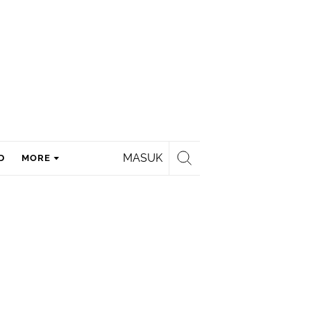
MASUK
D
MORE