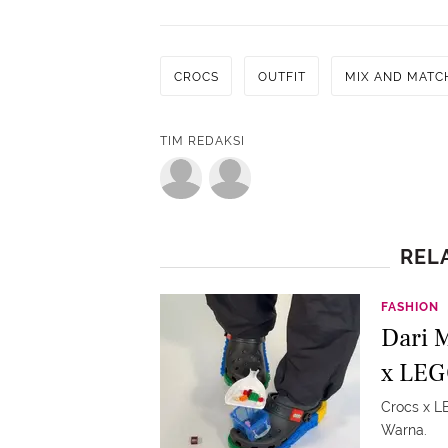
CROCS
OUTFIT
MIX AND MATC
TIM REDAKSI
REL
FASHION
Dari 
x LEG
Crocs x L
Warna.