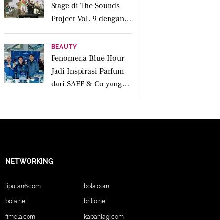
Stage di The Sounds
Project Vol. 9 dengan
Deretan Hitsnya
BEAUTY
Fenomena Blue Hour
Jadi Inspirasi Parfum
dari SAFF & Co yang
Beraroma Hangat dan
Memikat
NETWORKING
liputan6.com
bola.com
bola.net
brilio.net
fimela.com
kapanlagi.com