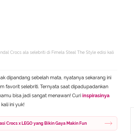
ndal Crocs ala selebriti di Fimela Steal The Style edisi kali
ak dipandang sebelah mata, nyatanya sekarang ini
em favorit selebriti. Ternyata saat dipadupadankan
kamu bisa jadi sangat menawan! Curi
inspirasinya
ali ini yuk!
rasi Crocs x LEGO yang Bikin Gaya Makin Fun