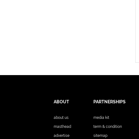
ABOUT
PARTNERSHIPS
about us
media kit
masthead
term & condition
advertise
sitemap