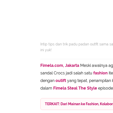
Intip tips dan trik padu padan outfit sama sa
ini yuk!
Fimela.com, Jakarta
Meski awalnya ag
sandal Crocs jadi salah satu
fashion
it
dengan
outift
yang tepat, penampilan 
dalam
Fimela Steal The Style
episode k
TERKAIT: Dari Mainan ke Fashion, Kolabo