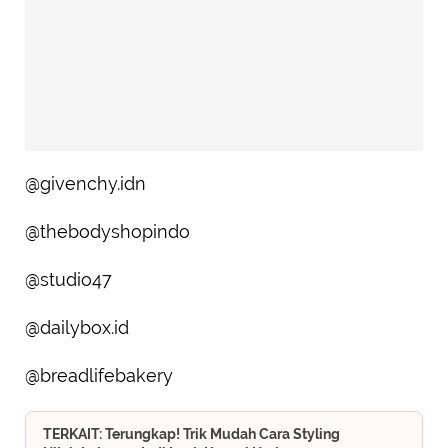
@givenchy.idn
@thebodyshopindo
@studio47
@dailybox.id
@breadlifebakery
TERKAIT: Terungkap! Trik Mudah Cara Styling