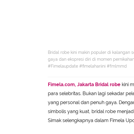
Bridal robe kini makin populer di kalangan 
gaya dan ekspresi diri di momen pernikah
#Fimelaupdate #fimelahariini #fmlmmd
Fimela.com, Jakarta
Bridal robe
kini 
para selebritas. Bukan lagi sekadar pel
yang personal dan penuh gaya. Denga
simbolis yang kuat, bridal robe menjadi
Simak selengkapnya dalam Fimela Upda