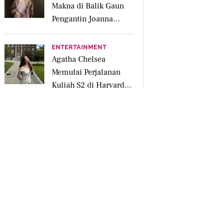
Makna di Balik Gaun
Pengantin Joanna
Alexandra Rancangan
Didiet Maulana
ENTERTAINMENT
Agatha Chelsea
Memulai Perjalanan
Kuliah S2 di Harvard
University
NETWORKING
liputan6.com
bola.com
bola.net
brilio.net
fimela.com
kapanlagi.com