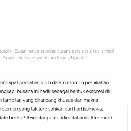
selebriti. Bukan hanya sekedar busana persiapan, tapi simbol
an. Simak selengkapnya dalam Fimela Update!
mendapat perhatian lebih dalam momen pernikahan
engkap, busana ini hadir sebagai bentuk ekspresi diri
n tampilan yang dirancang khusus dan makna
 elemen yang tak terpisahkan dari hari istimewa.
te berikut! #Fimelaupdate #fimelahariini #fmlmmd