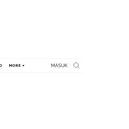
MASUK
D
MORE