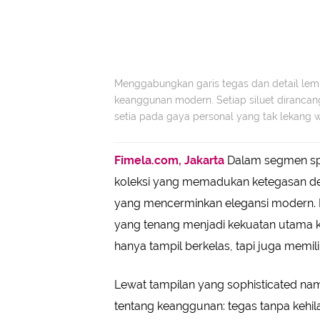
Menggabungkan garis tegas dan detail lembu
keanggunan modern. Setiap siluet dirancang
setia pada gaya personal yang tak lekang
Fimela.com, Jakarta
Dalam segmen spes
koleksi yang memadukan ketegasan de
yang mencerminkan elegansi modern. P
yang tenang menjadi kekuatan utama k
hanya tampil berkelas, tapi juga memili
Lewat tampilan yang sophisticated namu
tentang keanggunan: tegas tanpa kehil