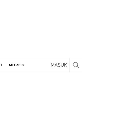
MASUK
D
MORE