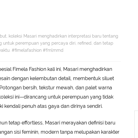
t, koleksi Masari menghadirkan interpretasi baru tentang
 untuk perempuan yang percaya diri, refined, dan tetap
 waktu. #fimelafashion #fmlmmd
ial Fimela Fashion kali ini, Masari menghadirkan
sain dengan kelembutan detail, membentuk siluet
otongan bersih, tekstur mewah, dan palet warna
oleksi ini—dirancang untuk perempuan yang tidak
ki kendali penuh atas gaya dan dirinya sendiri.
n tetap effortless, Masari merayakan definisi baru
angan sisi feminin, modern tanpa melupakan karakter