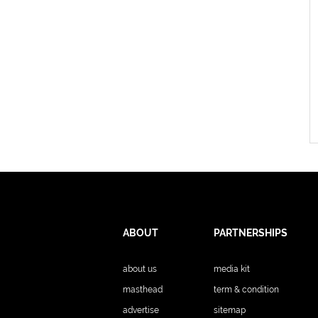
ABOUT
PARTNERSHIPS
about us
media kit
masthead
term & condition
advertise
sitemap