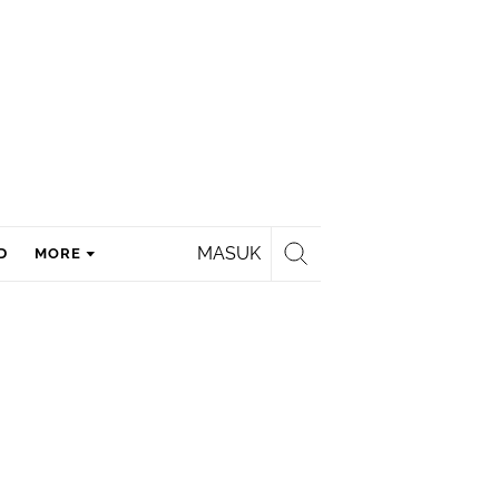
MASUK
D
MORE