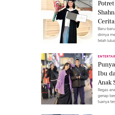
Potre
Shahn
Cerit
Meran
Baru-baru
dirinya me
telah lul
Administra
ENTERTA
Punya
Ibu d
Anak 
Dunia
Regas ana
genap beru
tuanya ter
acara lawa