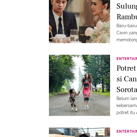
Sulun
Rambu
Baru-baru
Cavin yan
memotong 
gagah ken
ENTERTA
Potre
si Can
Sorot
Belum lam
kebersama
potret it
hal ini me
ENTERTA