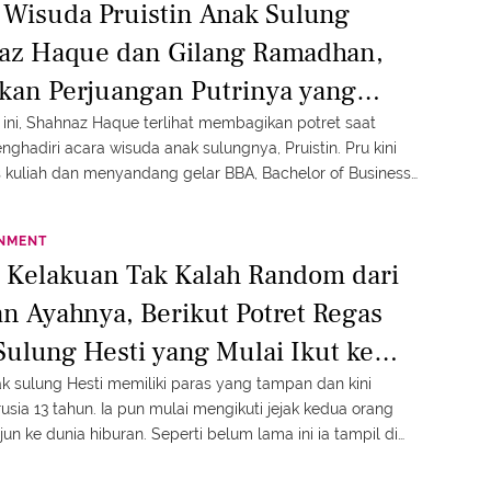
t Wisuda Pruistin Anak Sulung
az Haque dan Gilang Ramadhan,
akan Perjuangan Putrinya yang
tau ke Luar Negeri
 ini, Shahnaz Haque terlihat membagikan potret saat
nghadiri acara wisuda anak sulungnya, Pruistin. Pru kini
us kuliah dan menyandang gelar BBA, Bachelor of Business
tion.
INMENT
 Kelakuan Tak Kalah Random dari
an Ayahnya, Berikut Potret Regas
Sulung Hesti yang Mulai Ikut ke
 Lawak
k sulung Hesti memiliki paras yang tampan dan kini
sia 13 tahun. Ia pun mulai mengikuti jejak kedua orang
jun ke dunia hiburan. Seperti belum lama ini ia tampil di
k Lapor Pak yang dibintangi sang ibu, Hesti.