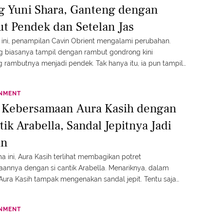
g Yuni Shara, Ganteng dengan
t Pendek dan Setelan Jas
 ini, penampilan Cavin Obrient mengalami perubahan.
g biasanya tampil dengan rambut gondrong kini
rambutnya menjadi pendek. Tak hanya itu, ia pun tampil
akan setelan jas berwarna gelap.
INMENT
t Kebersamaan Aura Kasih dengan
tik Arabella, Sandal Jepitnya Jadi
an
a ini, Aura Kasih terlihat membagikan potret
annya dengan si cantik Arabella. Menariknya, dalam
u Aura Kasih tampak mengenakan sandal jepit. Tentu saja
ndapatkan sorotan dari netizen.
INMENT