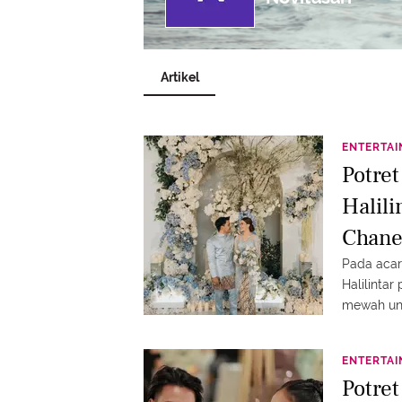
Artikel
ENTERTA
Potre
Halili
Chane
Pada acar
Halilinta
mewah untu
perhatian 
ENTERTA
Potret