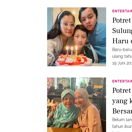
ENTERTA
Potre
Sulun
Haru 
Baru-baru
ulang tah
19 Juni 20
ENTERTA
Potre
yang 
Bersa
Belum lam
tahun ibu