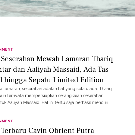
INMENT
t Seserahan Mewah Lamaran Thariq
ntar dan Aaliyah Massaid, Ada Tas
l hingga Sepatu Limited Edition
a lamaran, seserahan adalah hal yang selalu ada. Thariq
r pun ternyata mempersiapkan serangkaian seserahan
k Aaliyah Massaid. Hal ini tentu saja berhasil mencuri
publik.
INMENT
 Terbaru Cavin Obrient Putra