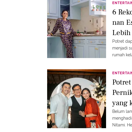
ENTERTA
6 Rek
nan E
Lebih
Potret dap
menjadi s
rumah kel
ENTERTA
Potre
Perni
yang 
Belum lama
menghadir
Nitami. H