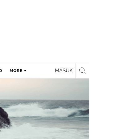
MASUK
D
MORE