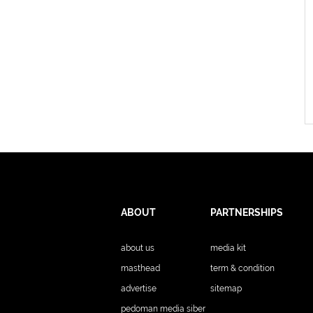
ABOUT
PARTNERSHIPS
about us
media kit
masthead
term & condition
advertise
sitemap
pedoman media siber