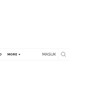
MASUK
D
MORE