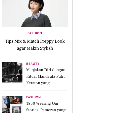
FASHION
Tips Mix & Match Preppy Look
agar Makin Stylish
BEAUTY
Manjakan Diri dengan
Ritual Mandi ala Putri
Keraton yang
Menenangkan untuk
Jiwa dan Kulit Iritasi
FASHION
1830 Wearing Our
Stories, Pameran yang