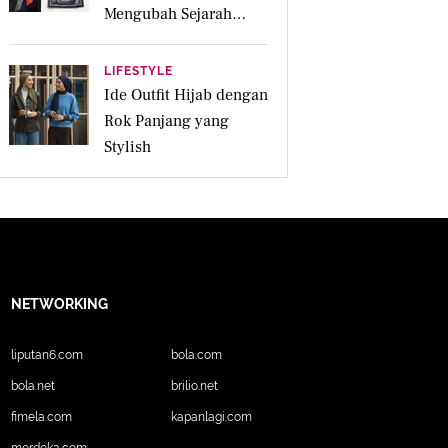
Mengubah Sejarah
Menjadi Karya Pakai
LIFESTYLE
Ide Outfit Hijab dengan
Rok Panjang yang
Stylish
NETWORKING
liputan6.com
bola.com
bola.net
brilio.net
fimela.com
kapanlagi.com
merdeka.com