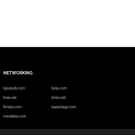
NETWORKING
liputan6.com
bola.com
bola.net
brilio.net
fimela.com
kapanlagi.com
merdeka.com