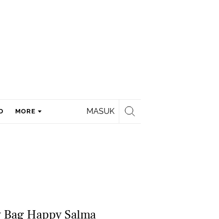
MASUK
D
MORE
y Bag Happy Salma