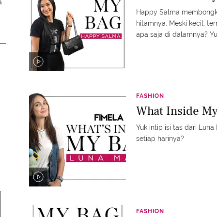
a
Happy Salma membongkar
hitamnya. Meski kecil, t
apa saja di dalamnya? Yu
FASHION
What Inside M
Yuk intip isi tas dari Lu
setiap harinya?
FASHION