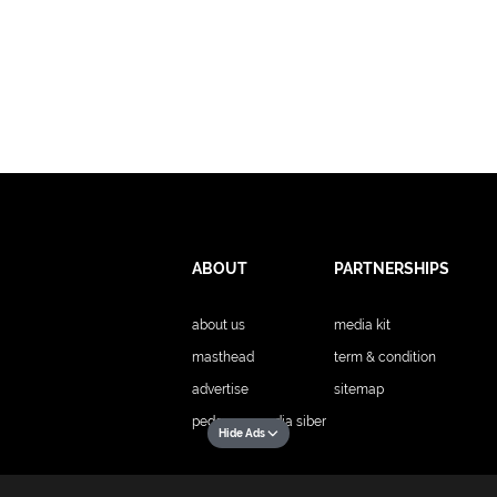
ABOUT
PARTNERSHIPS
about us
media kit
masthead
term & condition
advertise
sitemap
pedoman media siber
Hide Ads