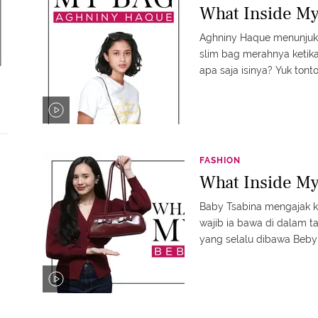
What Inside M
Aghniny Haque menunjuk
slim bag merahnya ketika
apa saja isinya? Yuk tonto
FASHION
What Inside My
Baby Tsabina mengajak k
wajib ia bawa di dalam t
yang selalu dibawa Beby 