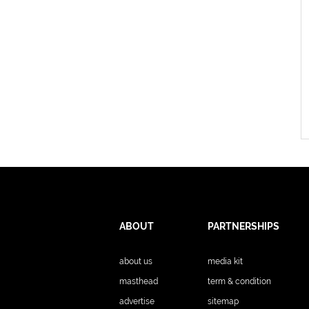
ABOUT
PARTNERSHIPS
about us
media kit
masthead
term & condition
advertise
sitemap