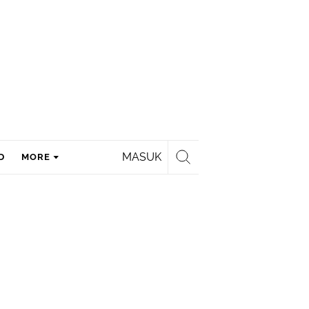
MASUK
D
MORE