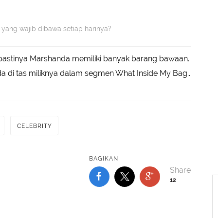
g yang wajib dibawa setiap harinya?
 pastinya Marshanda memiliki banyak barang bawaan.
da di tas miliknya dalam segmen What Inside My Bag..
CELEBRITY
BAGIKAN
12