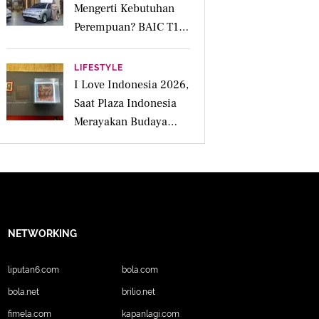
Mengerti Kebutuhan
Perempuan? BAIC T1
Punya Kabin Lapang
hingga Fitur Parkir
LIFESTYLE
Otomatis
I Love Indonesia 2026,
Saat Plaza Indonesia
Merayakan Budaya
Lokal Lewat 4
Pengalaman Inspiratif
NETWORKING
liputan6.com
bola.com
bola.net
brilio.net
fimela.com
kapanlagi.com