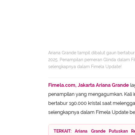
Ariana Grande tampil dibalut gaun bertabur
2025. Penampilan pemeran Glinda dalam Fi
selengkapnya dalam Fimela Update!
Fimela.com, Jakarta
Ariana Grande
la
penampilan yang mengagumkan. Kali in
bertabur 190.000 kristal saat melengg
selengkapnya dalam Fimela Update beri
TERKAIT: Ariana Grande Putuskan Re