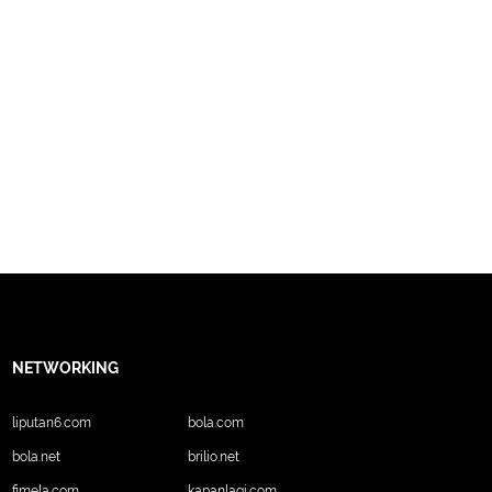
NETWORKING
liputan6.com
bola.com
bola.net
brilio.net
fimela.com
kapanlagi.com