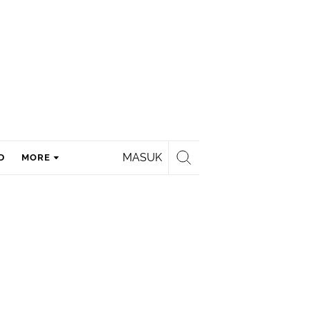
MASUK
D
MORE