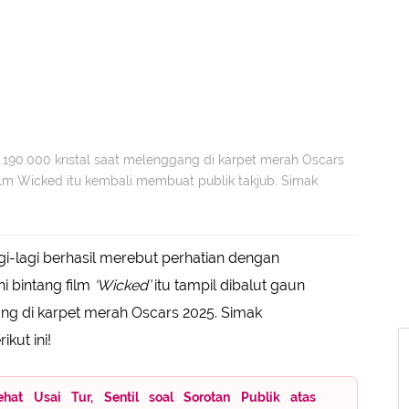
 190.000 kristal saat melenggang di karpet merah Oscars
lm Wicked itu kembali membuat publik takjub. Simak
gi-lagi berhasil merebut perhatian dengan
i bintang film
‘Wicked’
itu tampil dibalut gaun
ang di karpet merah Oscars 2025. Simak
kut ini!
hat Usai Tur, Sentil soal Sorotan Publik atas