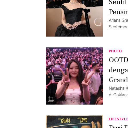
Sentil
Penam
Ariana Gra
Septembe
PHOTO
OOTD 
denga
Grand
Natasha W
di Oaklan
LIFESTYL
Dari D