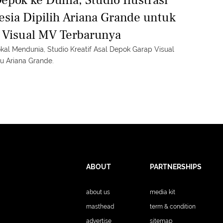
esia Dipilih Ariana Grande untuk
 Visual MV Terbarunya
okal Mendunia, Studio Kreatif Asal Depok Garap Visual
ru Ariana Grande.
ABOUT
PARTNERSHIPS
about us
media kit
masthead
term & condition
advertise
sitemap