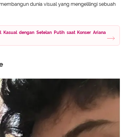
busi membangun dunia visual yang mengelilingi sebuah
 Kasual dengan Setelan Putih saat Konser Ariana
e