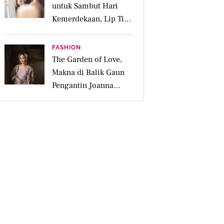
untuk Sambut Hari
Kemerdekaan, Lip Tint
dan Parfum Bikin
Makin Fresh
FASHION
The Garden of Love,
Makna di Balik Gaun
Pengantin Joanna
Alexandra Rancangan
Didiet Maulana