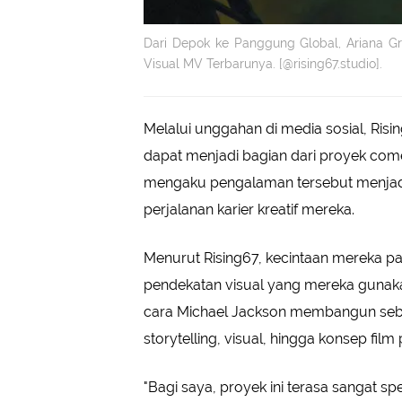
Dari Depok ke Panggung Global, Ariana Gr
Visual MV Terbarunya. [@rising67.studio].
Melalui unggahan di media sosial, Ri
dapat menjadi bagian dari proyek come
mengaku pengalaman tersebut menjadi
perjalanan karier kreatif mereka.
Menurut Rising67, kecintaan mereka p
pendekatan visual yang mereka gunakan 
cara Michael Jackson membangun sebu
storytelling, visual, hingga konsep film
"Bagi saya, proyek ini terasa sangat s