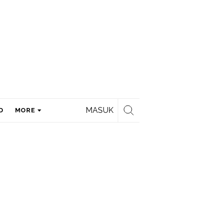
MASUK
D
MORE