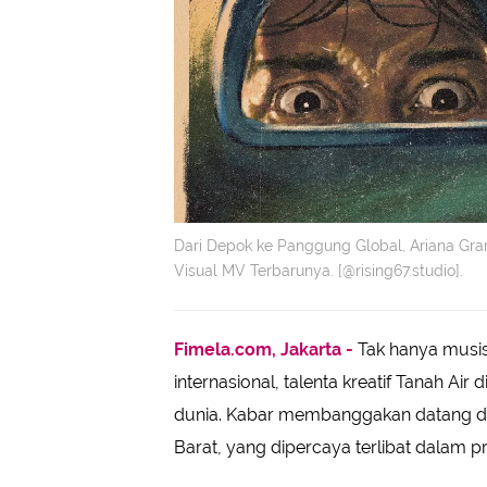
Dari Depok ke Panggung Global, Ariana Gran
Visual MV Terbarunya. [@rising67.studio].
Fimela.com, Jakarta -
Tak hanya musis
internasional, talenta kreatif Tanah Ai
dunia. Kabar membanggakan datang dari
Barat, yang dipercaya terlibat dalam 