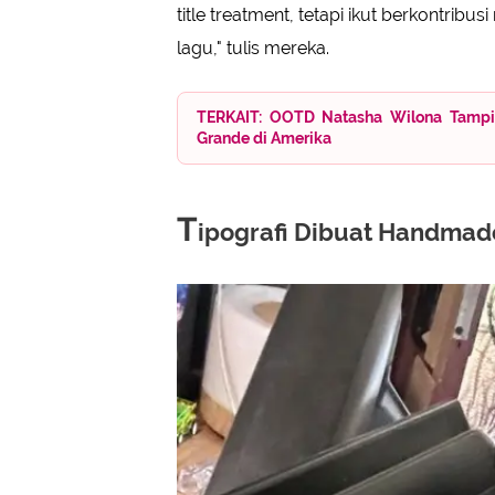
title treatment, tetapi ikut berkontri
lagu," tulis mereka.
TERKAIT: OOTD Natasha Wilona Tampil
Grande di Amerika
T
ipografi Dibuat Handmad