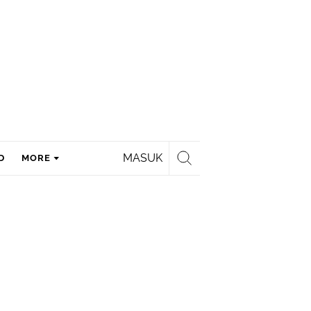
MASUK
D
MORE