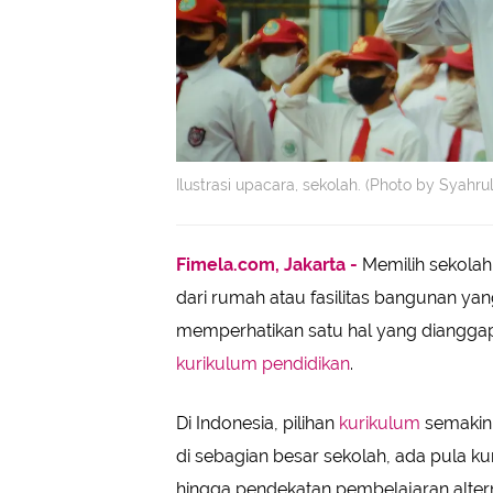
Ilustrasi upacara, sekolah. (Photo by Syah
Fimela.com, Jakarta -
Memilih sekolah
dari rumah atau fasilitas bangunan ya
memperhatikan satu hal yang diangga
kurikulum pendidikan
.
Di Indonesia, pilihan
kurikulum
semakin 
di sebagian besar sekolah, ada pula ku
hingga pendekatan pembelajaran altern