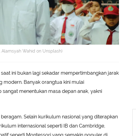
rul Alamsyah Wahid on Unsplash)
 saat ini bukan lagi sekadar mempertimbangkan jarak
ng modern. Banyak orangtua kini mulai
p sangat menentukan masa depan anak, yakni
beragam. Selain kurikulum nasional yang diterapkan
rikulum internasional seperti IB dan Cambridge,
atif seperti Montessori yang semakin populer di