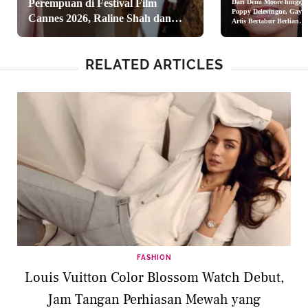
Perempuan di Festival Film
Dari Demi Moore hingga
Poppy Delevingne, Gaya
Cannes 2026, Raline Shah dan
Artis Bertabur Berlian
Chopard di Pembukaan
Jolene Marie Kompak Berkebaya
Cannes Film Festival 202
RELATED ARTICLES
FASHION
Louis Vuitton Color Blossom Watch Debut,
Jam Tangan Perhiasan Mewah yang