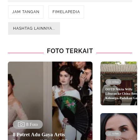
JAM TANGAN
FIMELAPEDIA
HASHTAG LAINNYA...
FOTO TERKAIT
6 Foto
OOTD Nikita Willy
Liburan ke China Bersa
Keluarga, Padukan Gay
Modest Kasual dengan T
Chanel
8 Foto
8 Potret Adu Gaya Artis
6 Foto