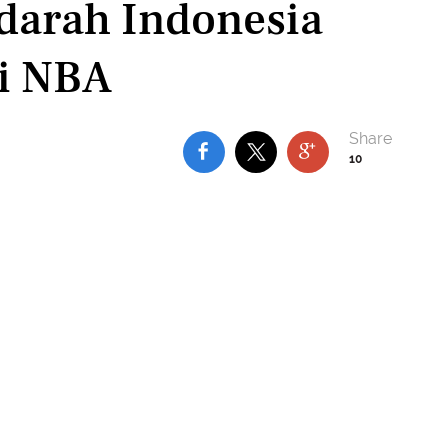
rdarah Indonesia
di NBA
10