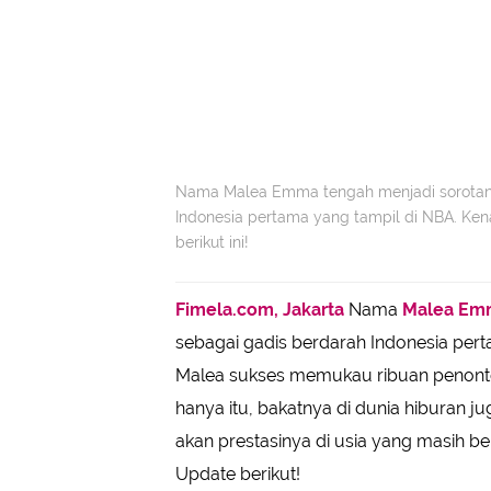
Nama Malea Emma tengah menjadi sorotan 
Indonesia pertama yang tampil di NBA. Kena
berikut ini!
Fimela.com, Jakarta
Nama
Malea Em
sebagai gadis berdarah Indonesia per
Malea sukses memukau ribuan penont
hanya itu, bakatnya di dunia hiburan
akan prestasinya di usia yang masih be
Update berikut!