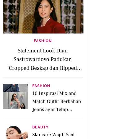
FASHION
Statement Look Dian
Sastrowardoyo Padukan
Cropped Beskap dan Ripped
Jeans, Hadirkan Pesona Kartini
yang Edgy
FASHION
10 Inspirasi Mix and
Match Outfit Berbahan
Jeans agar Tetap
Tampil Stylish
BEAUTY
Skincare Wajib Saat