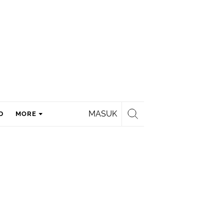
MASUK
D
MORE