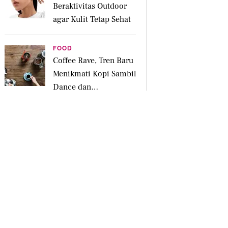
Beraktivitas Outdoor
agar Kulit Tetap Sehat
FOOD
Coffee Rave, Tren Baru
Menikmati Kopi Sambil
Dance dan
Bersosialisasi
NETWORKING
liputan6.com
bola.com
bola.net
brilio.net
fimela.com
kapanlagi.com