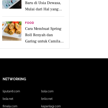
Baru di Usia Dewasa,
Mulai dari Hal yang
Disukai
FOOD
Cara Membuat Spring
Roll Renyah dan
Garing untuk Camilan
Pesta
NETWORKING
liputan6.com
bola.com
bola.net
brilio.net
fimela.com
kapanlagi.com