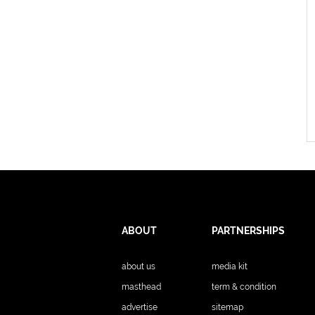
ABOUT
PARTNERSHIPS
about us
media kit
masthead
term & condition
advertise
sitemap