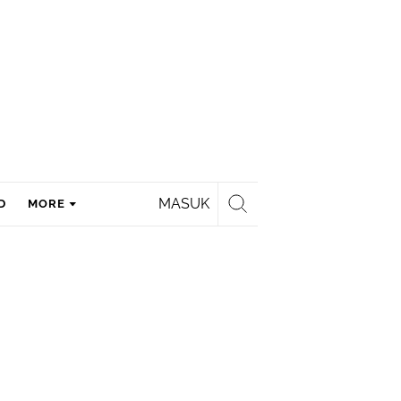
MASUK
D
MORE