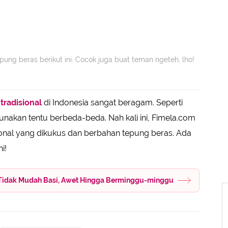
epung beras berikut ini. Cocok juga buat teman ngeteh, lho!
tradisional
di Indonesia sangat beragam. Seperti
nakan tentu berbeda-beda. Nah kali ini, Fimela.com
nal yang dikukus dan berbahan tepung beras. Ada
i!
 Tidak Mudah Basi, Awet Hingga Berminggu-minggu