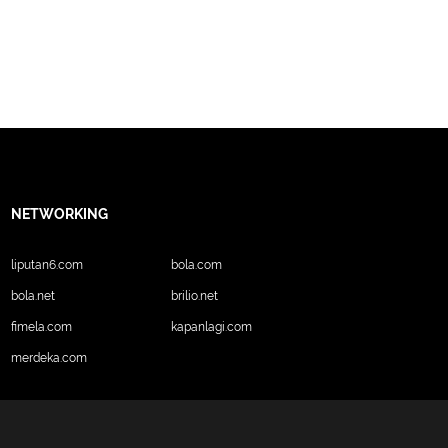
NETWORKING
liputan6.com
bola.com
bola.net
brilio.net
fimela.com
kapanlagi.com
merdeka.com