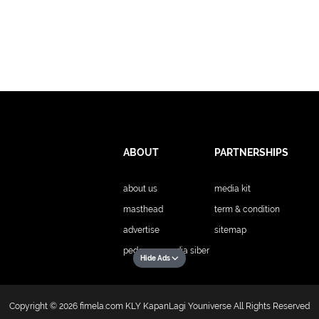
ABOUT
PARTNERSHIPS
about us
media kit
masthead
term & condition
advertise
sitemap
pedoman media siber
Hide Ads
Copyright © 2026
fimela.com
KLY KapanLagi Youniverse All Rights Reserved