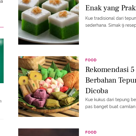
ga
Enak yang Prak
Kue tradisional dari te
sederhana. Simak 9 resep
FOOD
Rekomendasi 5
Berbahan Tepu
Dicoba
Kue kukus dari tepung be
n
pas banget buat camilan
FOOD