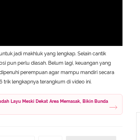
uk jadi makhluk yang lengkap. Selain cantik
osi pun perlu diasah. Belum lagi, keuangan yang
s dipenuhi perempuan agar mampu mandiri secara
 6 trik lengkapnya terangkum di video ini.
udah Layu Meski Dekat Area Memasak, Bikin Bunda