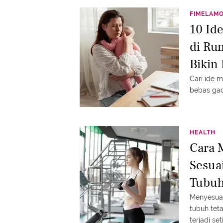
FIMELAM
10 Id
di Rum
Bikin 
Cari ide 
bebas gad
HEALTH
Cara 
Sesua
Tubuh
Menyesuai
tubuh tet
terjadi se