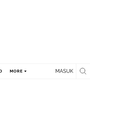
MASUK
D
MORE