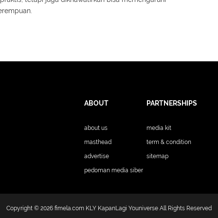
erempuan.
ABOUT
PARTNERSHIPS
about us
media kit
masthead
term & condition
advertise
sitemap
pedoman media siber
Copyright © 2026
fimela.com
KLY KapanLagi Youniverse All Rights Reserved