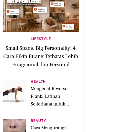
LIFESTYLE
Small Space, Big Personality! 4
Cara Bikin Ruang Terbatas Lebih
Fungsional dan Personal
HEALTH
Mengenal Reverse
Plank, Latihan
Sederhana untuk
Menguatkan Otot
Posterior dan Core
BEAUTY
Cara Mengurangi