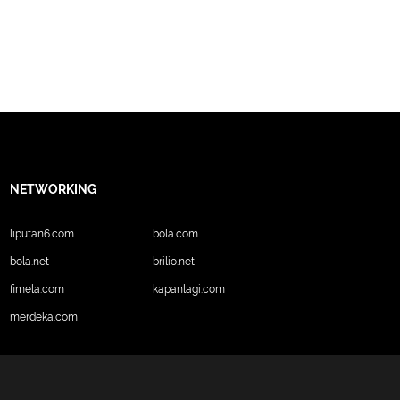
NETWORKING
liputan6.com
bola.com
bola.net
brilio.net
fimela.com
kapanlagi.com
merdeka.com