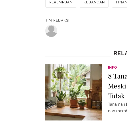
PEREMPUAN
KEUANGAN
FINA
TIM REDAKSI
REL
INFO
8 Tan
Meski
Tidak 
Tanaman h
dan membu