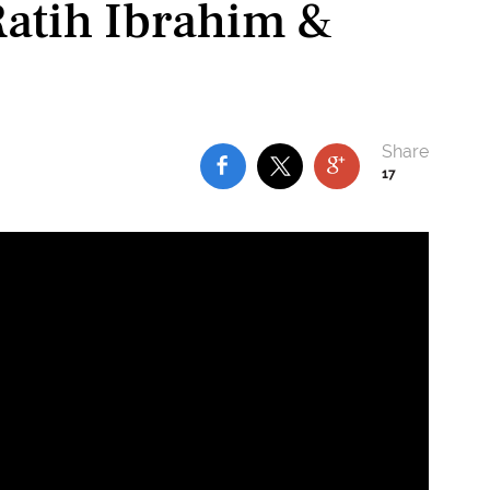
Ratih Ibrahim &
17