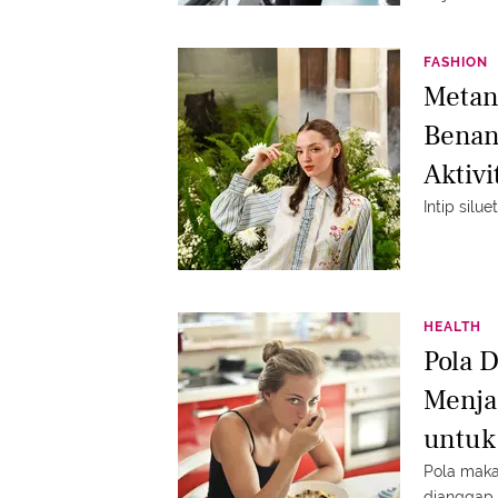
FASHION
Metano
Benan
Aktiv
Intip sil
HEALTH
Pola 
Menja
untuk
Pola maka
dianggap 