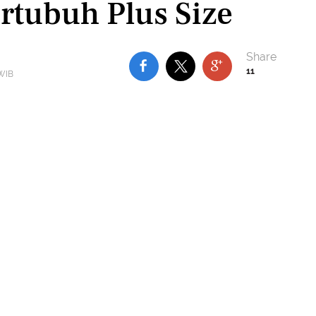
tubuh Plus Size
11
 WIB