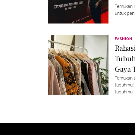
Temukan m
untuk pen
FASHION
Rahas
Tubuh
Gaya 
Temukan a
tubuhmu! P
tubuhmu.