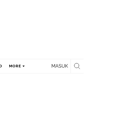
MASUK
D
MORE