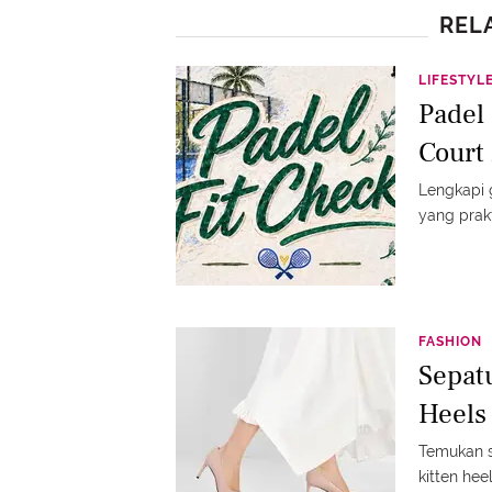
REL
LIFESTYL
Padel 
Court
Lengkapi g
yang prakt
FASHION
Sepatu
Heels
Temukan se
kitten hee