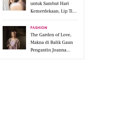
untuk Sambut Hari
Kemerdekaan, Lip Tint
dan Parfum Bikin
Makin Fresh
FASHION
The Garden of Love,
Makna di Balik Gaun
Pengantin Joanna
Alexandra Rancangan
Didiet Maulana