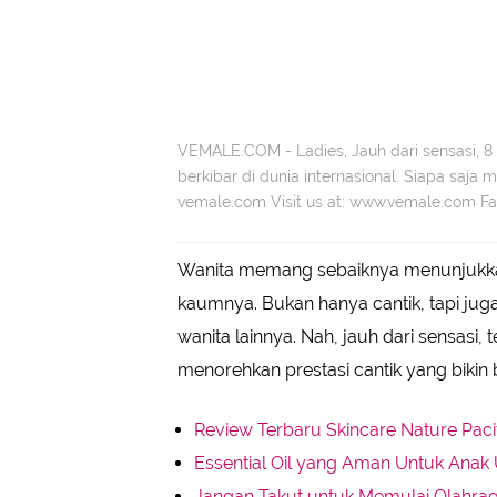
VEMALE.COM - Ladies, Jauh dari sensasi, 8 
berkibar di dunia internasional. Siapa saja
vemale.com Visit us at: www.vemale.com Fac
Wanita memang sebaiknya menunjukkan p
kaumnya. Bukan hanya cantik, tapi jug
wanita lainnya. Nah, jauh dari sensasi, 
menorehkan prestasi cantik yang bikin b
Review Terbaru Skincare Nature Paci
Essential Oil yang Aman Untuk Anak 
Jangan Takut untuk Memulai Olahraga