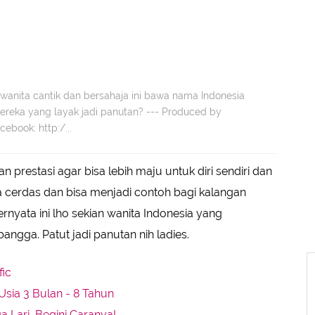
wanita cantik dan bersahaja ini bawa nama Indonesia
 mereka yang layak jadi panutan? --- Produced by
ebook: http:/...
restasi agar bisa lebih maju untuk diri sendiri dan
a cerdas dan bisa menjadi contoh bagi kalangan
ternyata ini lho sekian wanita Indonesia yang
angga. Patut jadi panutan nih ladies.
fic
Usia 3 Bulan - 8 Tahun
 Lari, Begini Caranya!