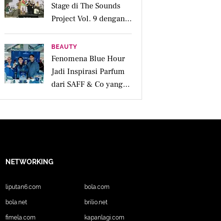
Stage di The Sounds
Project Vol. 9 dengan
Deretan Hitsnya
BEAUTY
Fenomena Blue Hour
Jadi Inspirasi Parfum
dari SAFF & Co yang
Beraroma Hangat dan
Memikat
NETWORKING
liputan6.com
bola.com
bola.net
brilio.net
fimela.com
kapanlagi.com