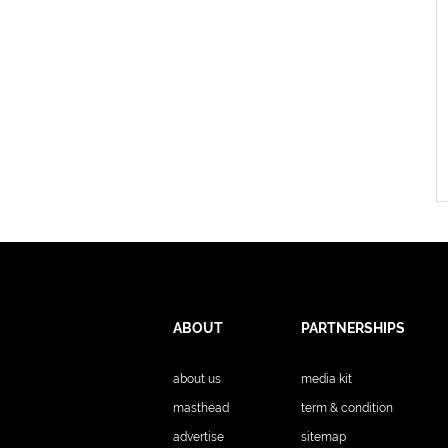
ABOUT
PARTNERSHIPS
about us
media kit
masthead
term & condition
advertise
sitemap