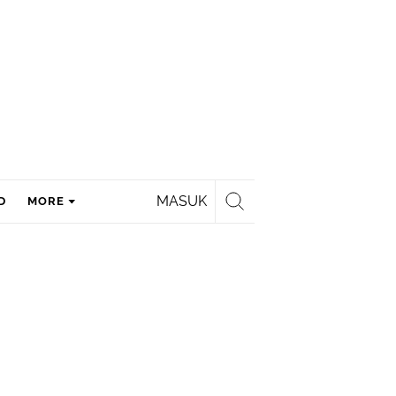
MASUK
D
MORE