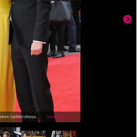
rew Garfield diterpa
Selengkapnya
reka pada April lalu.