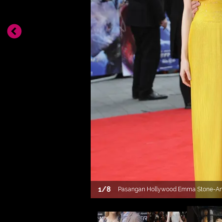
1
/
8
Pasangan Hollywood Emma Stone-And
rumor perpisahan hubungan asmara me
(BIntang/EPA)