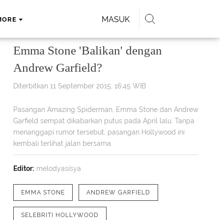
MASUK
MORE
Emma Stone 'Balikan' dengan
Andrew Garfield?
Diterbitkan 11 September 2015, 16:45 WIB
Pasangan Amazing Spiderman, Emma Stone dan Andrew
Garfield sempat dikabarkan putus pada April lalu. Tanpa
menanggapi rumor tersebut, pasangan Hollywood ini
kembali terlihat jalan bersama.
Editor:
melodyasisya
EMMA STONE
ANDREW GARFIELD
SELEBRITI HOLLYWOOD