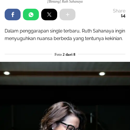
[Bintang] Ruth Sahanaya
Share
14
Dalam penggarapan single terbaru, Ruth Sahanaya ingin
menyuguhkan nuansa berbeda yang tentunya kekinian.
Foto
2 dari 8