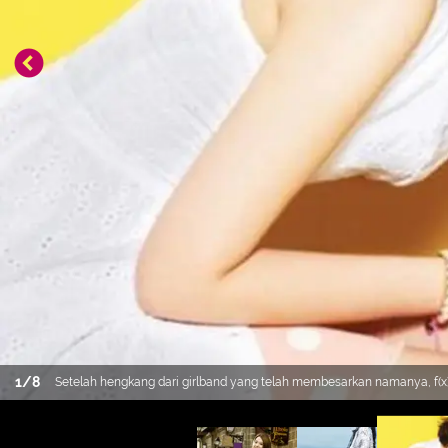
1
/
8
Setelah hengkang dari girlband yang telah membesarkan namanya, f(x),
memutuskan hengkang Sulli selalu memiliki imej imut dan lugu. (Soom