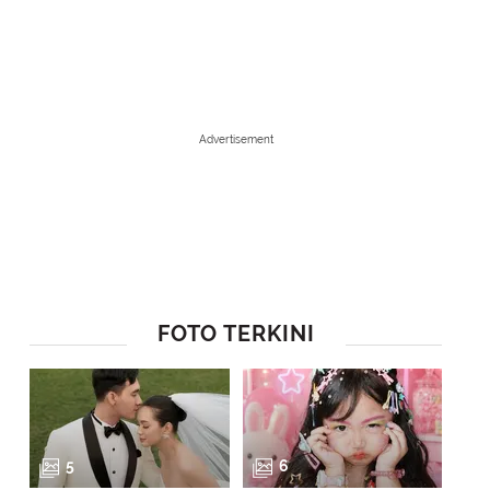
Advertisement
FOTO TERKINI
1
/
8
Tak hanya itu saja, pasca keluar dari girlband f(x), Sulli kerap mendap
banyak. (Soompi/Bintang.com)
5
6