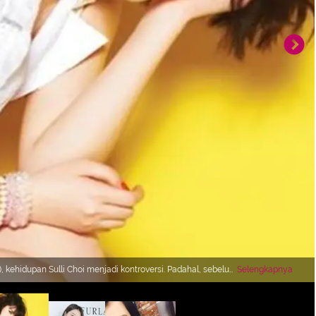
 kehidupan Sulli Choi menjadi kontroversi. Padahal, sebelum
Selengkapnya
pi/Bintang.com)