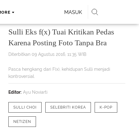
MASUK
MORE
Sulli Eks f(x) Tuai Kritikan Pedas
Karena Posting Foto Tanpa Bra
Diterbitkan 09 Agustus 2016, 11:35 WIB
Pasca hengkang dari F(x), kehidupan Sulli menjadi
kontroversial.
Editor:
Ayu Noviarti
SULLI CHOI
SELEBRITI KOREA
K-POP
NETIZEN