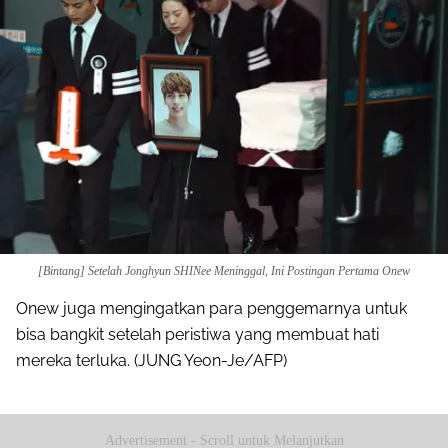
Share to others
Pinterest
Mail
[Bintang] Setelah Jonghyun SHINee Meninggal, Ini Postingan Pertama Onew
Onew juga mengingatkan para penggemarnya untuk
bisa bangkit setelah peristiwa yang membuat hati
mereka terluka. (JUNG Yeon-Je/AFP)
Advertisement - Scroll untuk Melanjutkan