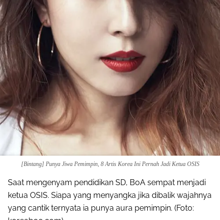
[Bintang] Punya Jiwa Pemimpin, 8 Artis Korea Ini Pernah Jadi Ketua OSIS
Saat mengenyam pendidikan SD, BoA sempat menjadi
ketua OSIS. Siapa yang menyangka jika dibalik wajahnya
yang cantik ternyata ia punya aura pemimpin. (Foto: