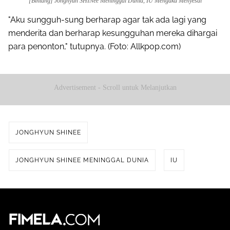
[Bintang] Jonghyun SHINee Meninggal Dunia, IU Mengaku Menyesal
"Aku sungguh-sung berharap agar tak ada lagi yang
menderita dan berharap kesungguhan mereka dihargai
para penonton," tutupnya. (Foto: Allkpop.com)
Advertisement - Scroll untuk Melanjutkan
JONGHYUN SHINEE
JONGHYUN SHINEE MENINGGAL DUNIA
IU