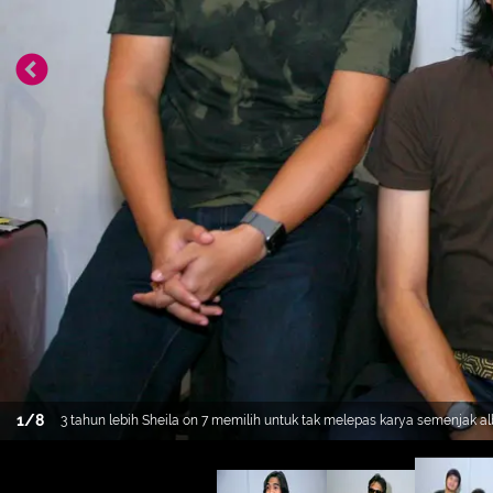
1
/
8
3 tahun lebih Sheila on 7 memilih untuk tak melepas karya semenjak 
Akhirnya mereka kembali menyodorkan lagu mereka. (Nurwahyunan/B