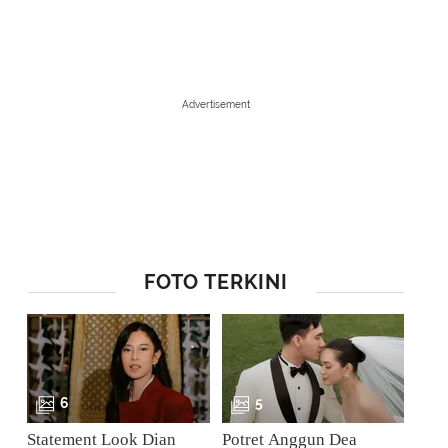
Advertisement
FOTO TERKINI
1
/
8
Menjadi hal yang menarik karena karya berjudul Film Favorit tersebut
(Nurwahyunan/Bintang.com)
6
5
Statement Look Dian
Potret Anggun Dea