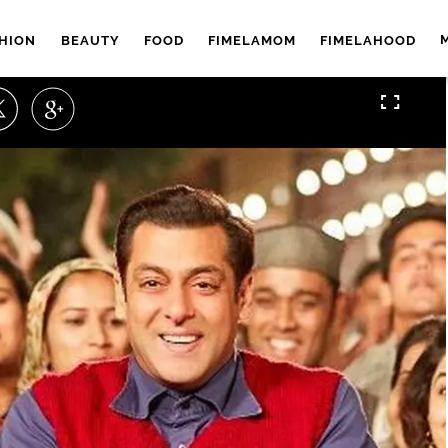
HION
BEAUTY
FOOD
FIMELAMOM
FIMELAHOOD