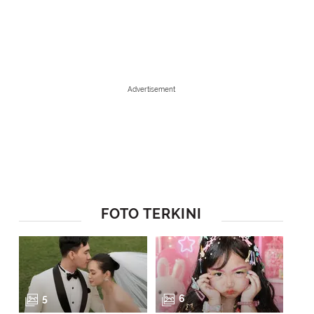
Advertisement
FOTO TERKINI
1
/
8
Aktor ternama Bollywood ini pun terancam hukuman lima tahun penja
menimpanya ini. (Foto: instagram.com/beingsalmankhan)
5
6