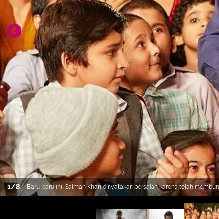
1
/
8
Baru-baru ini, Salman Khan dinyatakan bersalah karena telah membunuh
Peristiwa itu sendiri terjadi pada 1 Oktober 1998 di desa Kankani. (Fo