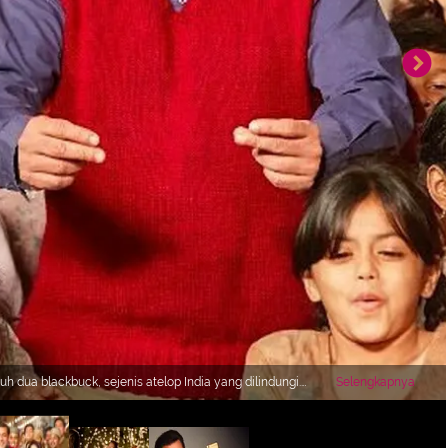
 dua blackbuck, sejenis atelop India yang dilindungi.
Selengkapnya
to: instagram.com/beingsalmankhan)