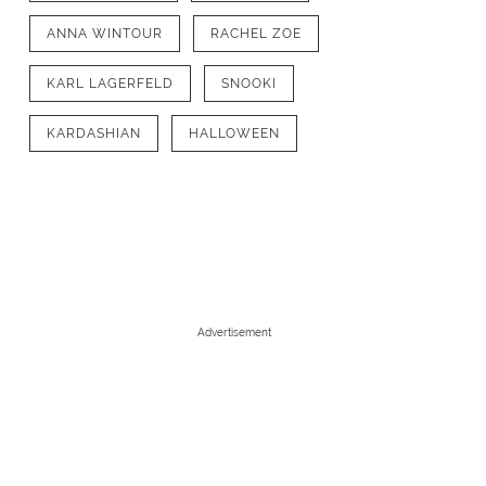
ANNA WINTOUR
RACHEL ZOE
KARL LAGERFELD
SNOOKI
KARDASHIAN
HALLOWEEN
Advertisement
1
/
8
Anna WintourStyle might come and go, tapi rambut bob seorang Anna W
dengan poni lurus, dan untuk busana sendiri kamu bisa kenakan jaket b
juga rok lurus dengan panjang selutut, kalung batu dengan warna cera
Satu yang pasti Anna Wintour tidak pernah terlihat mengenakan celana