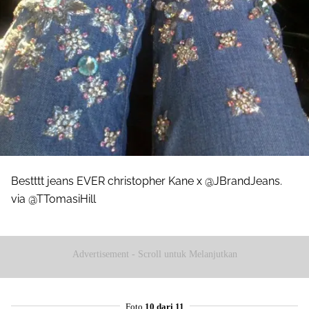
Bestttt jeans EVER christopher Kane x @JBrandJeans.
via @TTomasiHill
Advertisement - Scroll untuk Melanjutkan
Foto
10 dari 11