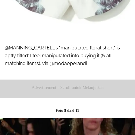
@MANNING_CARTELL's "manipulated floral short" is
aptly titled: I feel manipulated into buying it (& all
matching items). via @modaoperandi
Advertisement - Scroll untuk Melanjutkan
Foto
8 dari 11