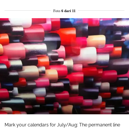
Foto
6 dari 11
Mark your calendars for July/Aug: The permanent line