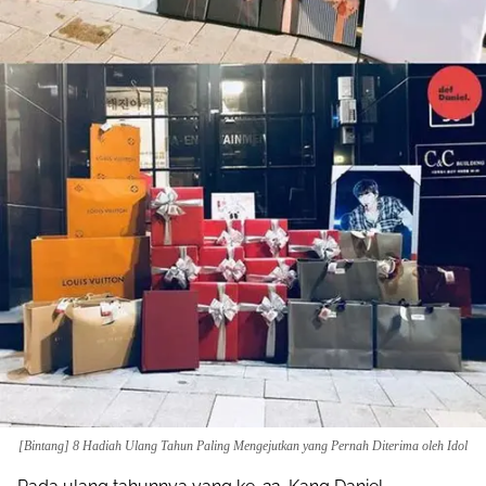
[Bintang] 8 Hadiah Ulang Tahun Paling Mengejutkan yang Pernah Diterima oleh Idol