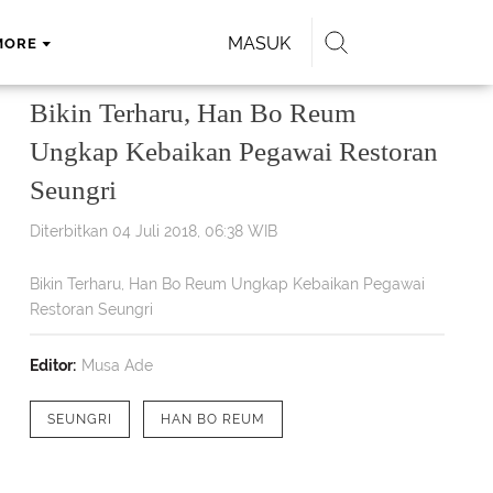
MASUK
MORE
Bikin Terharu, Han Bo Reum
Ungkap Kebaikan Pegawai Restoran
Seungri
Diterbitkan 04 Juli 2018, 06:38 WIB
Bikin Terharu, Han Bo Reum Ungkap Kebaikan Pegawai
Restoran Seungri
Editor:
Musa Ade
SEUNGRI
HAN BO REUM