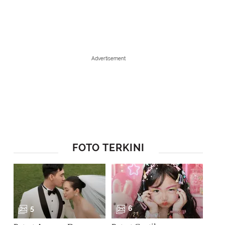
Advertisement
FOTO TERKINI
1
/
8
Buktinya Seungri membuka beberapa bisnis, salah satunya adalah resto
perbincangan publik karena kebaikan salah satu pegawainya. (Foto: i
5
6