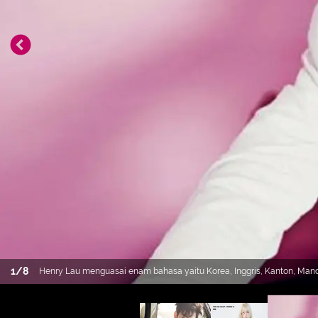
1
/
8
Henry Lau menguasai enam bahasa yaitu Korea, Inggris, Kanton, Manda
musik, ia juga pandai menguasai bahasa baru. (Foto: soompi.com)