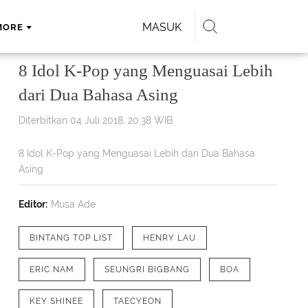
MASUK
MORE
8 Idol K-Pop yang Menguasai Lebih
dari Dua Bahasa Asing
Diterbitkan 04 Juli 2018, 20:38 WIB
8 Idol K-Pop yang Menguasai Lebih dari Dua Bahasa
Asing
Editor:
Musa Ade
BINTANG TOP LIST
HENRY LAU
ERIC NAM
SEUNGRI BIGBANG
BOA
KEY SHINEE
TAECYEON