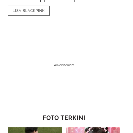
LISA BLACKPINK
Advertisement
1
/
8
Eric Nam mampu menguasai bahasa Korea, Inggris, Spanyol, dan Mandar
FOTO TERKINI