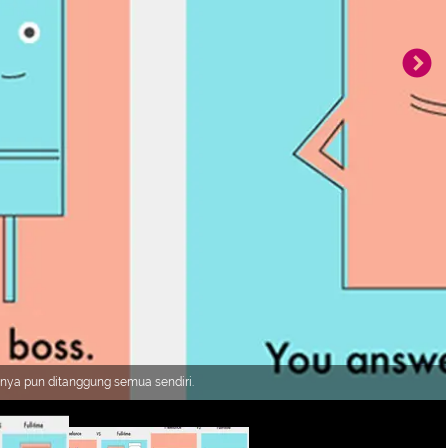
abnya pun ditanggung semua sendiri.