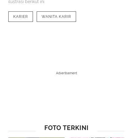
ilustrasi berikut ini.
KARIER
WANITA KARIR
Advertisement
1
/
6
Kadang jadi pekerja lepas itu rasanya kesepian, ya nggak sih?
FOTO TERKINI