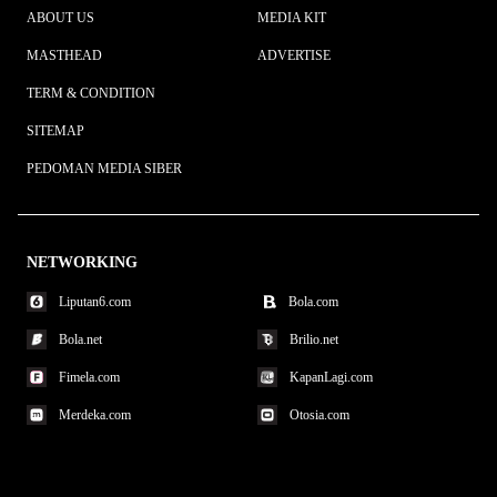
ABOUT US
MEDIA KIT
MASTHEAD
ADVERTISE
TERM & CONDITION
SITEMAP
PEDOMAN MEDIA SIBER
NETWORKING
Liputan6.com
Bola.com
Bola.net
Brilio.net
Fimela.com
KapanLagi.com
Merdeka.com
Otosia.com