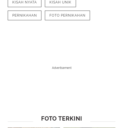
KISAH NYATA
KISAH UNIK
PERNIKAHAN
FOTO PERNIKAHAN
Advertisement
1
/
10
Bahkan Eric siap dengan deodoran agar tampil maksimal. Ia mengena
FOTO TERKINI