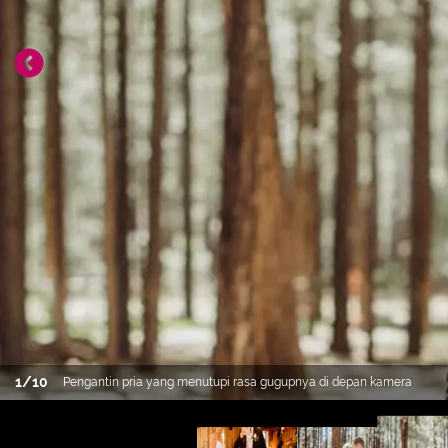
1
/
10
Pengantin pria yang menutupi rasa gugupnya di depan kamera