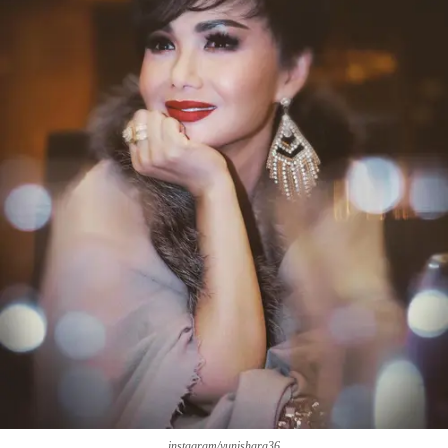
instagram/yunishara36