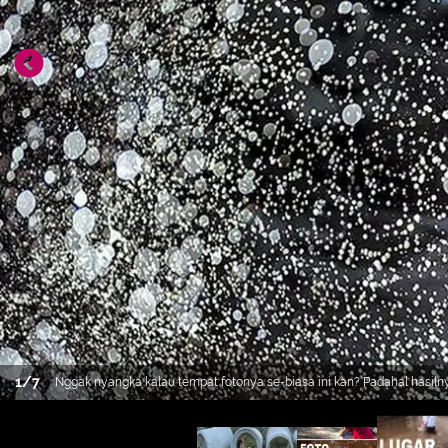
1
/
7
Nggak nyangka kalau tempat fotonya se-biasa ini kan? Padahal hasilny