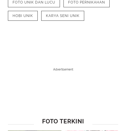
FOTO UNIK DAN LUCU
FOTO PERNIKAHAN
HOBI UNIK
KARYA SENI UNIK
Advertisement
1
/
7
Ternyata fotonya nggak malam hari dan sinar di buku itu ternyata bene
FOTO TERKINI