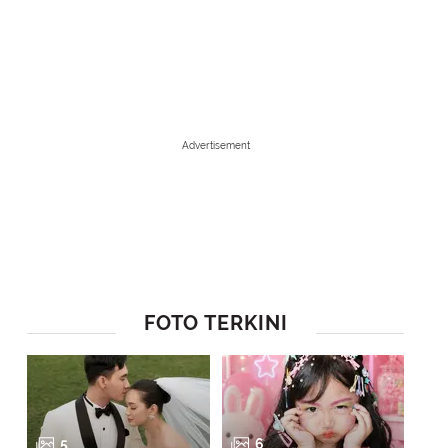
Advertisement
FOTO TERKINI
1
/
6
Keluarga lebah yang imut dan lucu. Harus kreatif bikin sendiri rumah l
5
6