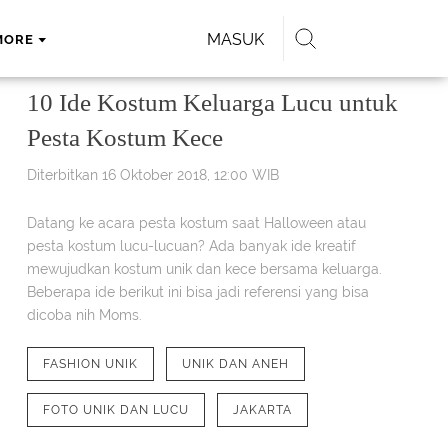
MASUK
MORE
10 Ide Kostum Keluarga Lucu untuk
Pesta Kostum Kece
Diterbitkan 16 Oktober 2018, 12:00 WIB
Datang ke acara pesta kostum saat Halloween atau
pesta kostum lucu-lucuan? Ada banyak ide kreatif
mewujudkan kostum unik dan kece bersama keluarga.
Beberapa ide berikut ini bisa jadi referensi yang bisa
dicoba nih Moms.
FASHION UNIK
UNIK DAN ANEH
FOTO UNIK DAN LUCU
JAKARTA