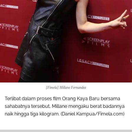
[Fimela] Millane Fernandez
Terlibat dalam proses film Orang Kaya Baru bersama
sahabatnya tersebut, Millane mengaku berat badannya
naik hingga tiga kilogram. (Daniel Kampua/Fimela.com)