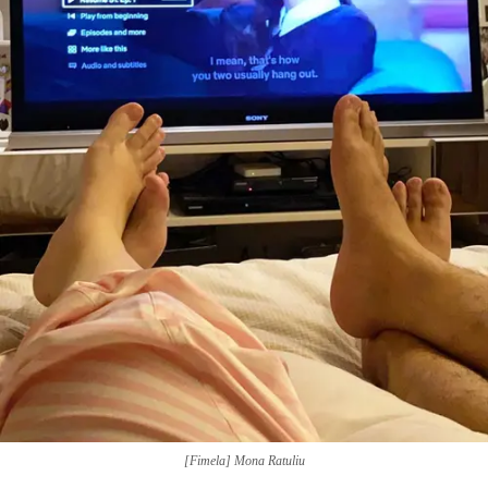
[Fimela] Mona Ratuliu