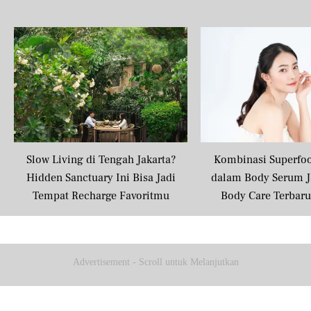
Share to others
Slow Living di Tengah Jakarta?
Kombinasi Superfo
Hidden Sanctuary Ini Bisa Jadi
dalam Body Serum J
Pinterest
Tempat Recharge Favoritmu
Body Care Terbar
Masyarakat U
Mail
Advertisement - Scroll untuk Melanjutkan