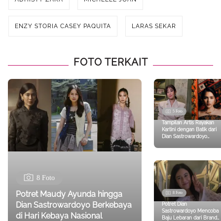
ENZY STORIA CASEY PAQUITA
LARAS SEKAR
FOTO TERKAIT
5 Foto
Tampilan Artis Rayakan
Kartini dengan Batik dari
Dian Sastrowardoyo
hingga Davina Karamoy
8 Foto
Potret Maudy Ayunda hingga
8 Foto
Dian Sastrowardoyo Berkebaya
Potret Dian
Sastrowardoyo Mencoba
di Hari Kebaya Nasional
Baju Lebaran dari Brand