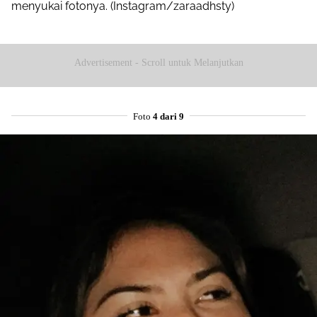
menyukai fotonya. (Instagram/zaraadhsty)
Advertisement - Scroll untuk Melanjutkan
Foto
4 dari 9